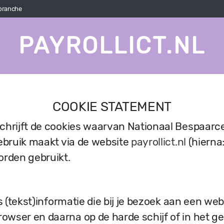
 branche
PAYROLLICT.NL
COOKIE STATEMENT
chrijft de cookies waarvan Nationaal Bespaarc
gebruik maakt via de website
payrollict.nl
(hierna:
orden gebruikt.
es (tekst)informatie die bij je bezoek aan een we
wser en daarna op de harde schijf of in het g